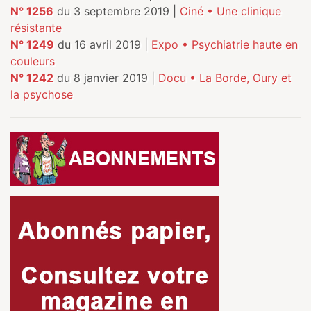
N° 1256
du 3 septembre 2019 |
Ciné • Une clinique
résistante
N° 1249
du 16 avril 2019 |
Expo • Psychiatrie haute en
couleurs
N° 1242
du 8 janvier 2019 |
Docu • La Borde, Oury et
la psychose