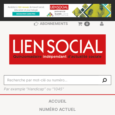
ABONNEMENTS
0
Par exemple "Handicap" ou "1045"
ACCUEIL
NUMÉRO ACTUEL