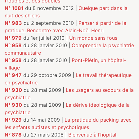
troubles et des doubles
N° 1081
du 8 novembre 2012 |
Quelque part dans la
nuit des chiens
N° 983
du 2 septembre 2010 |
Penser à partir de la
pratique. Rencontre avec Alain-Noël Henri
N° 979
du 1er juillet 2010 |
Un monde sans fous
N° 958
du 28 janvier 2010 |
Comprendre la psychiatrie
communautaire
N° 958
du 28 janvier 2010 |
Pont-Piétin, un hôpital-
village
N° 947
du 29 octobre 2009 |
Le travail thérapeutique
en psychiatrie
N° 930
du 28 mai 2009 |
Les usagers au secours de la
psychiatrie
N° 930
du 28 mai 2009 |
La dérive idéologique de la
psychiatrie
N° 929
du 14 mai 2009 |
La pratique du packing avec
les enfants autistes et psychotiques
N° 878
du 27 mars 2008 |
Bienvenue à l’hôpital