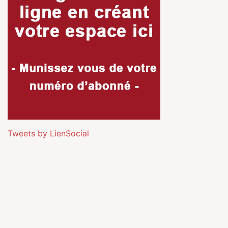
Tweets by LienSocial