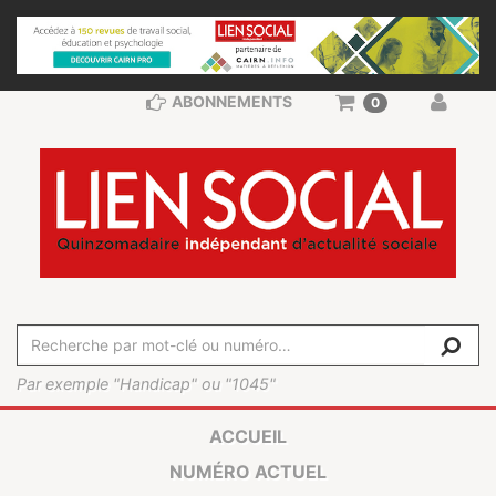
ABONNEMENTS
0
Par exemple "Handicap" ou "1045"
ACCUEIL
NUMÉRO ACTUEL