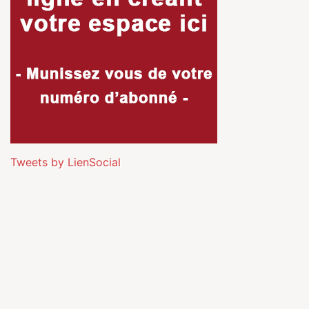
Tweets by LienSocial