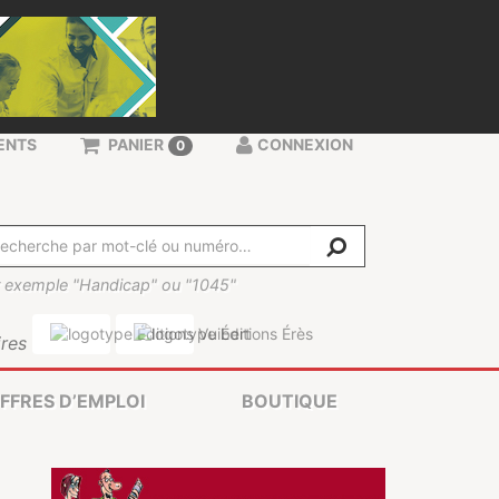
ENTS
PANIER
CONNEXION
0
 exemple "Handicap" ou "1045"
res
FFRES D’EMPLOI
BOUTIQUE