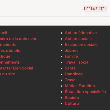
LIRE LA SUITE…
ueil
Action éducative
éro de la quinzaine
Action sociale
nements
Exclusion sociale
res d’emploi
Jeunes
tique
Famille
onnements
Travail social
tacter Lien Social
Santé
n du site
Handicap
Travail
Métier-Fonction
Éducation spécialisée
Société
Culture