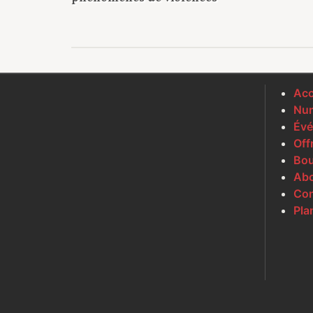
Acc
Num
Évé
Off
Bou
Ab
Con
Pla