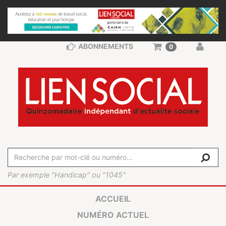
ABONNEMENTS
0
Par exemple "Handicap" ou "1045"
ACCUEIL
NUMÉRO ACTUEL