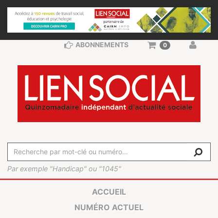
ABONNEMENTS
0
Par exemple "Handicap" ou "1045"
ACCUEIL
NUMÉRO ACTUEL