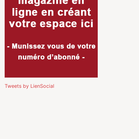
Tweets by LienSocial