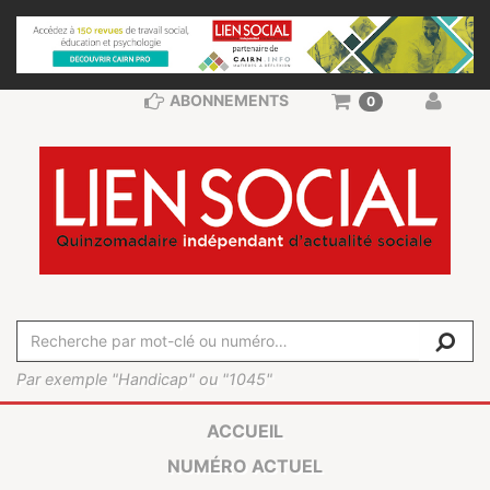
ABONNEMENTS
0
Par exemple "Handicap" ou "1045"
ACCUEIL
NUMÉRO ACTUEL