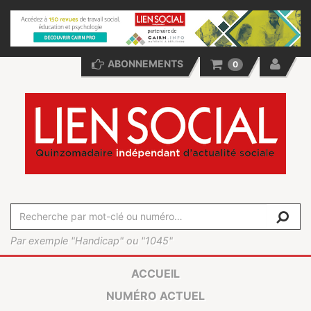
ABONNEMENTS
0
Par exemple "Handicap" ou "1045"
ACCUEIL
NUMÉRO ACTUEL