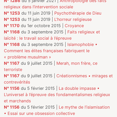
N° 1286
du 5 janvier 2021 |
Anthropologie des faits
religieux dans l’intervention sociale
N° 1253
du 11 juin 2019 |
Psychothérapie de Dieu
N° 1253
du 11 juin 2019 |
L’horreur religieuse
N° 1170
du 1er octobre 2015 |
Croyance
N° 1168
du 3 septembre 2015 |
Faits religieux et
laïcité : le travail social à l’épreuve
N° 1168
du 3 septembre 2015 |
Islamophobie •
Comment les élites françaises fabriquent le
« problème musulman »
N° 1167
du 9 juillet 2015 |
Merah, mon frère, ce
terroriste
N° 1167
du 9 juillet 2015 |
Créationnismes • mirages et
contrevérités
N° 1156
du 5 février 2015 |
La double impasse •
L’universel à l’épreuve des fondamentalismes religieux
et marchands
N° 1156
du 5 février 2015 |
Le mythe de l’islamisation
• Essai sur une obsession collective