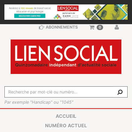
ABONNEMENTS
0
Par exemple "Handicap" ou "1045"
ACCUEIL
NUMÉRO ACTUEL