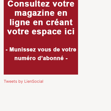
Tweets by LienSocial