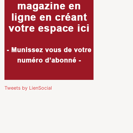
Tweets by LienSocial