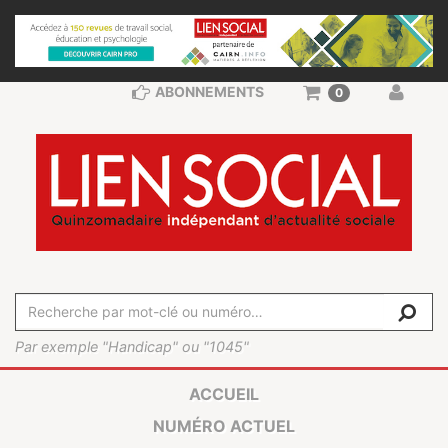
ABONNEMENTS
0
Par exemple "Handicap" ou "1045"
ACCUEIL
NUMÉRO ACTUEL