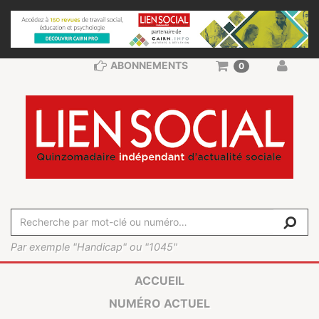
ABONNEMENTS
0
Par exemple "Handicap" ou "1045"
ACCUEIL
NUMÉRO ACTUEL