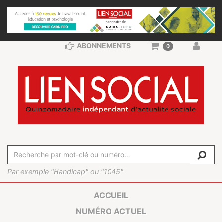
ABONNEMENTS
0
Par exemple "Handicap" ou "1045"
ACCUEIL
NUMÉRO ACTUEL