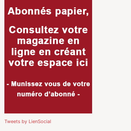
Tweets by LienSocial