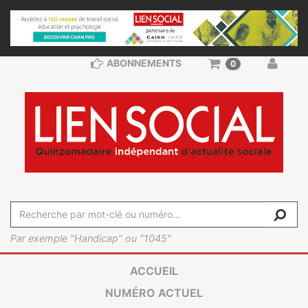
ABONNEMENTS
0
Par exemple "Handicap" ou "1045"
ACCUEIL
NUMÉRO ACTUEL