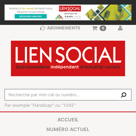
ABONNEMENTS
0
Par exemple "Handicap" ou "1045"
ACCUEIL
NUMÉRO ACTUEL