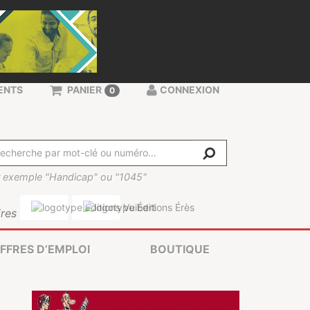
ENTS
PANIER
CONNEXION
0
 exemple "Handicap" ou "1045"
res
FFRES D’EMPLOI
BOUTIQUE