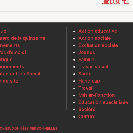
LIRE LA SUITE…
ueil
Action éducative
éro de la quinzaine
Action sociale
nements
Exclusion sociale
res d’emploi
Jeunes
tique
Famille
onnements
Travail social
tacter Lien Social
Santé
n du site
Handicap
Travail
Métier-Fonction
Éducation spécialisée
Société
Culture
OKIES/DONNÉES PERSONNELLES