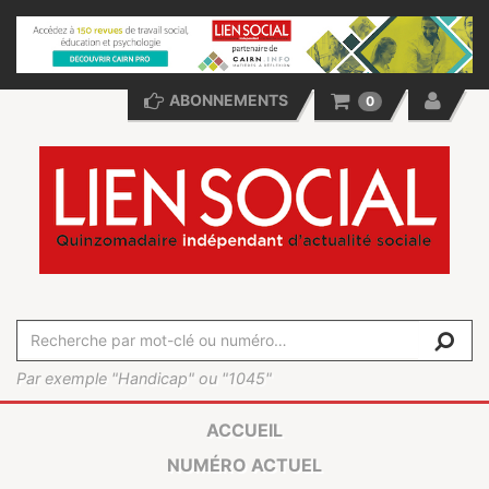
ABONNEMENTS
0
Par exemple "Handicap" ou "1045"
ACCUEIL
NUMÉRO ACTUEL