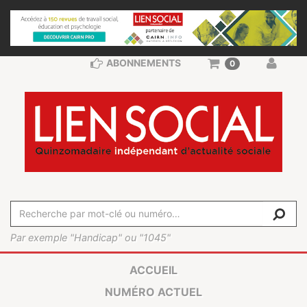
ABONNEMENTS
0
Par exemple "Handicap" ou "1045"
ACCUEIL
NUMÉRO ACTUEL