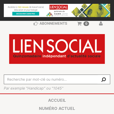
ABONNEMENTS
0
Par exemple "Handicap" ou "1045"
ACCUEIL
NUMÉRO ACTUEL