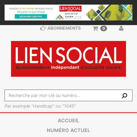
ABONNEMENTS
0
Par exemple "Handicap" ou "1045"
ACCUEIL
NUMÉRO ACTUEL