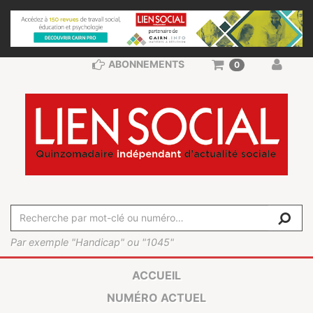
ABONNEMENTS
0
Par exemple "Handicap" ou "1045"
ACCUEIL
NUMÉRO ACTUEL