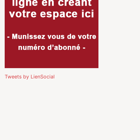
Tweets by LienSocial