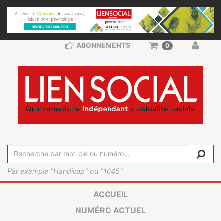
ABONNEMENTS
0
Par exemple "Handicap" ou "1045"
ACCUEIL
NUMÉRO ACTUEL