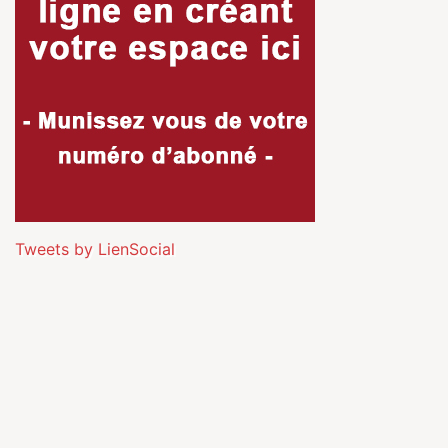
Tweets by LienSocial