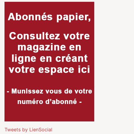
Tweets by LienSocial