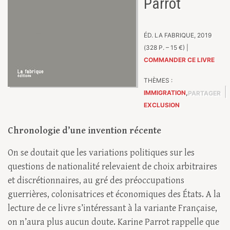
Parrot
ÉD. LA FABRIQUE, 2019
(328 P. – 15 €) |
COMMANDER CE LIVRE
THÈMES :
IMMIGRATION
,
PARTAGER
EXCLUSION
Chronologie d’une invention récente
On se doutait que les variations politiques sur les
questions de nationalité relevaient de choix arbitraires
et discrétionnaires, au gré des préoccupations
guerrières, colonisatrices et économiques des États. A la
lecture de ce livre s’intéressant à la variante Française,
on n’aura plus aucun doute. Karine Parrot rappelle que