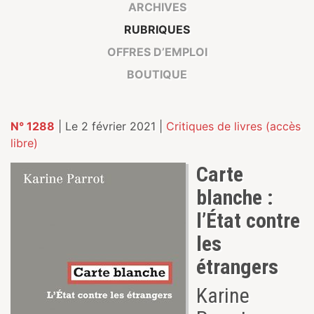
ARCHIVES
RUBRIQUES
OFFRES D’EMPLOI
BOUTIQUE
N° 1288
| Le 2 février 2021 |
Critiques de livres (accès
libre)
Carte
blanche :
l’État contre
les
étrangers
Karine