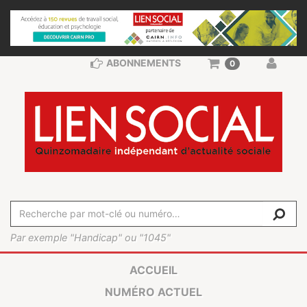
ABONNEMENTS
0
Par exemple "Handicap" ou "1045"
ACCUEIL
NUMÉRO ACTUEL