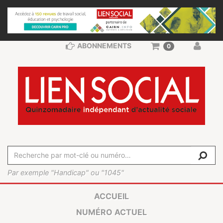
ABONNEMENTS
0
Par exemple "Handicap" ou "1045"
ACCUEIL
NUMÉRO ACTUEL