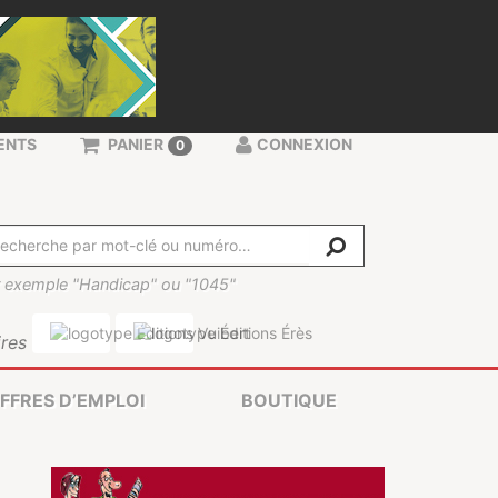
ENTS
PANIER
CONNEXION
0
 exemple "Handicap" ou "1045"
res
FFRES D’EMPLOI
BOUTIQUE