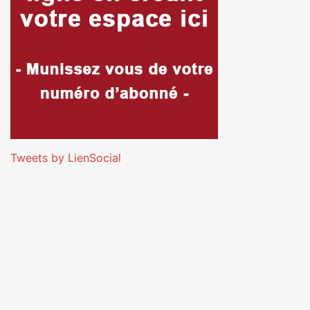
Tweets by LienSocial