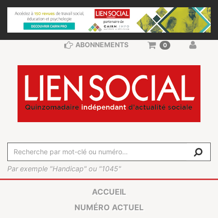
ABONNEMENTS
0
Par exemple "Handicap" ou "1045"
ACCUEIL
NUMÉRO ACTUEL