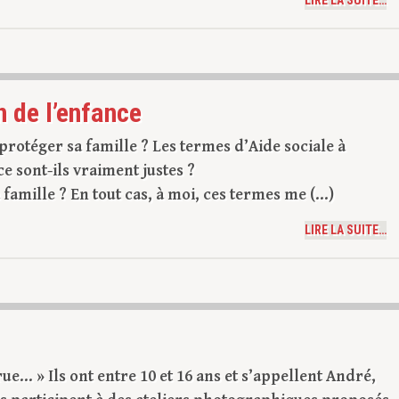
LIRE LA SUITE…
n de l’enfance
rotéger sa famille ? Les termes d’Aide sociale à
e sont-ils vraiment justes ?
famille ? En tout cas, à moi, ces termes me (...)
LIRE LA SUITE…
 rue… » Ils ont entre 10 et 16 ans et s’appellent André,