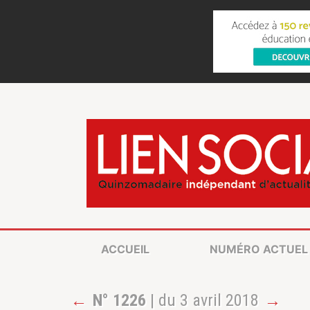
ACCUEIL
NUMÉRO ACTUEL
←
N° 1226
| du 3 avril 2018
→