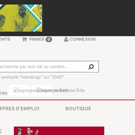
ENTS
PANIER
CONNEXION
0
 exemple "Handicap" ou "1045"
res
FFRES D’EMPLOI
BOUTIQUE