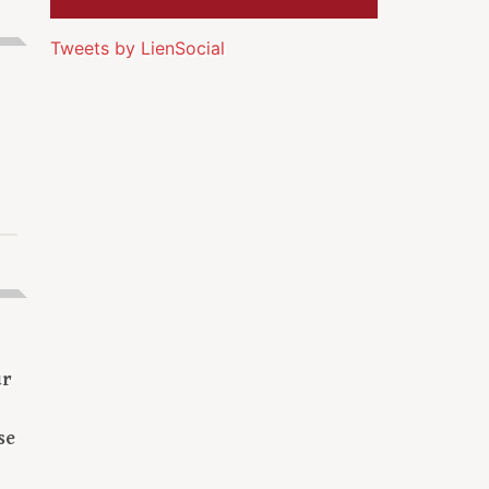
Tweets by LienSocial
ur
se