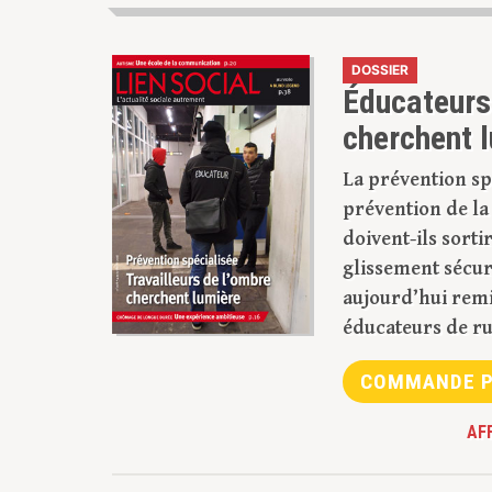
DOSSIER
Éducateurs 
cherchent 
La prévention spé
prévention de la
doivent-ils sorti
glissement sécur
aujourd’hui remi
éducateurs de ru
COMMANDE P
AF