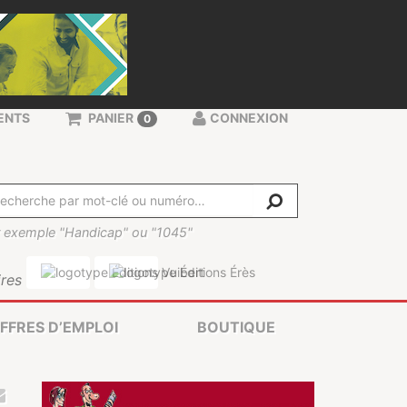
ENTS
PANIER
CONNEXION
0
 exemple "Handicap" ou "1045"
res
FFRES D’EMPLOI
BOUTIQUE