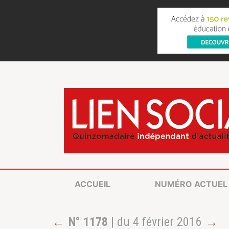
ACCUEIL
NUMÉRO ACTUEL
←
N° 1178
| du 4 février 2016
→