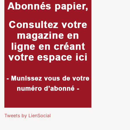
Tweets by LienSocial