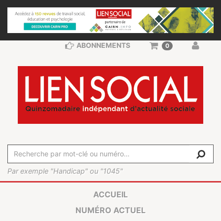
ABONNEMENTS
0
Par exemple "Handicap" ou "1045"
ACCUEIL
NUMÉRO ACTUEL