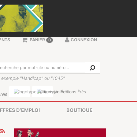
ENTS
PANIER
CONNEXION
0
 exemple "Handicap" ou "1045"
res
FFRES D’EMPLOI
BOUTIQUE
S