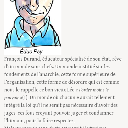
François Durand, éducateur spécialisé de son état, rêve
d’un monde sans chefs. Un monde institué sur les
fondements de l’anarchie, cette forme supérieure de
l’organisation, cette forme de désordre qui est comme
nous le rappelle ce bon vieux Léo
« l’ordre moins le
pouvoir »
(1). Un monde où chacun.e aurait tellement
intégré la loi qu’il ne serait pas nécessaire d’avoir des
juges, ces fous croyant pouvoir juger et condamner
l’humain, pour la faire respecter.