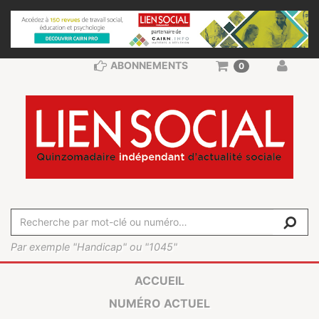
ABONNEMENTS
0
Par exemple "Handicap" ou "1045"
ACCUEIL
NUMÉRO ACTUEL