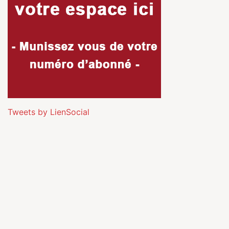
Tweets by LienSocial