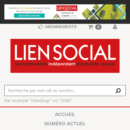
ABONNEMENTS
0
Par exemple "Handicap" ou "1045"
ACCUEIL
NUMÉRO ACTUEL