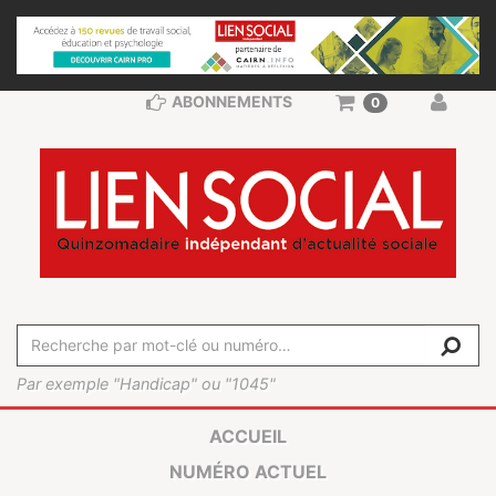
ABONNEMENTS
0
Par exemple "Handicap" ou "1045"
ACCUEIL
NUMÉRO ACTUEL