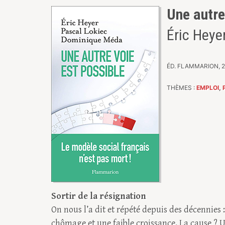
Une autre
Éric Heye
ÉD. FLAMMARION, 20
THÈMES :
EMPLOI
,
Sortir de la résignation
On nous l’a dit et répété depuis des décennies 
chômage et une faible croissance. La cause ? U