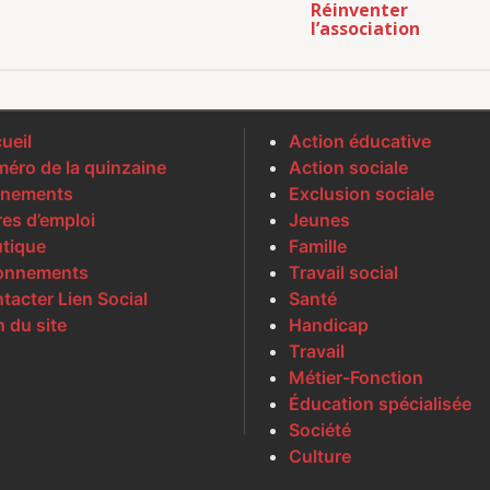
Réinventer
l’association
ueil
Action éducative
éro de la quinzaine
Action sociale
nements
Exclusion sociale
res d’emploi
Jeunes
tique
Famille
onnements
Travail social
tacter Lien Social
Santé
n du site
Handicap
Travail
Métier-Fonction
Éducation spécialisée
Société
Culture