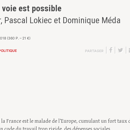
 voie est possible
r, Pascal Lokiec et Dominique Méda
18 (360 P. – 21 €)
|
|
|
POLITIQUE
PARTAGER
: la France est le malade de l’Europe, cumulant un fort taux 
n code du travail trop rigide, des dépenses sociales