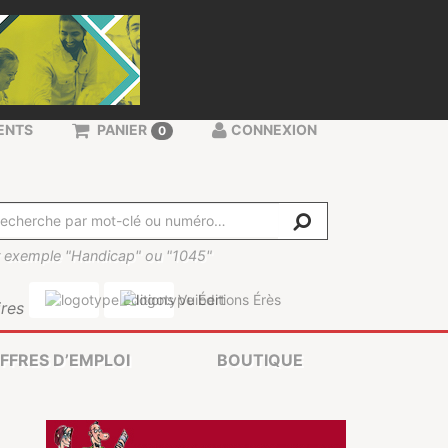
ENTS
PANIER
CONNEXION
0
 exemple "Handicap" ou "1045"
res
FFRES D’EMPLOI
BOUTIQUE