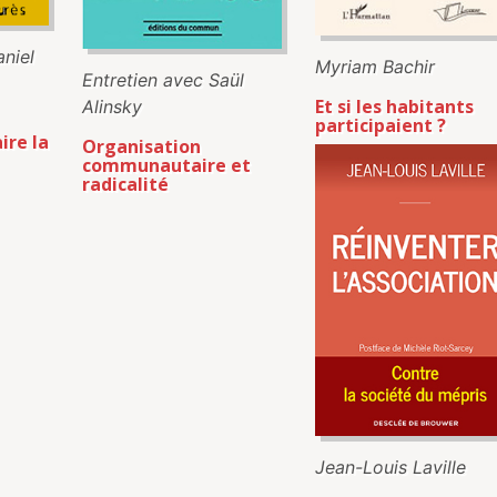
niel
Myriam Bachir
Entretien avec Saül
Et si les habitants
Alinsky
participaient ?
ire la
Organisation
communautaire et
radicalité
Jean-Louis Laville