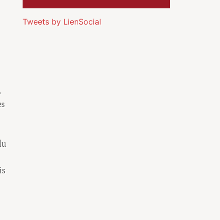
Tweets by LienSocial
.
es
du
is