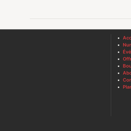
Acc
Num
Évé
Off
Bou
Ab
Con
Pla