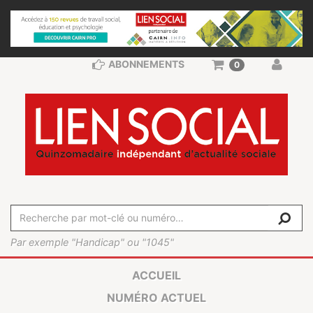
ABONNEMENTS
0
Par exemple "Handicap" ou "1045"
ACCUEIL
NUMÉRO ACTUEL