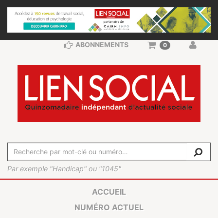
ABONNEMENTS
0
Par exemple "Handicap" ou "1045"
ACCUEIL
NUMÉRO ACTUEL