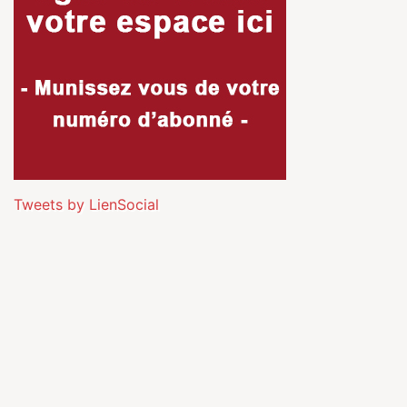
Tweets by LienSocial