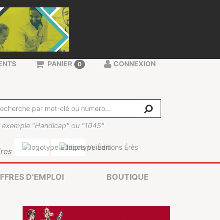
ENTS
PANIER
CONNEXION
0
 exemple "Handicap" ou "1045"
res
FFRES D’EMPLOI
BOUTIQUE