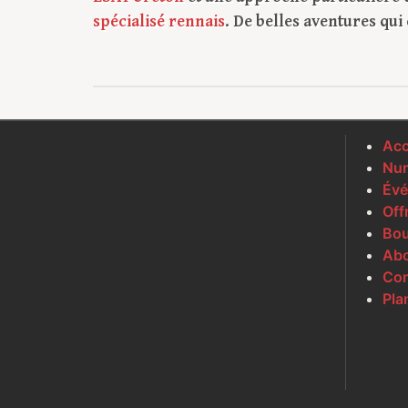
spécialisé rennais
. De belles aventures qu
Acc
Num
Évé
Off
Bou
Ab
Con
Pla