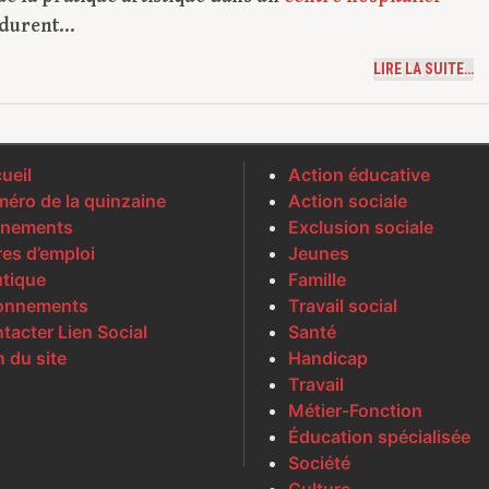
i durent…
LIRE LA SUITE…
ueil
Action éducative
éro de la quinzaine
Action sociale
nements
Exclusion sociale
res d’emploi
Jeunes
tique
Famille
onnements
Travail social
tacter Lien Social
Santé
n du site
Handicap
Travail
Métier-Fonction
Éducation spécialisée
Société
Culture