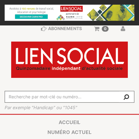
ABONNEMENTS
0
Par exemple "Handicap" ou "1045"
ACCUEIL
NUMÉRO ACTUEL