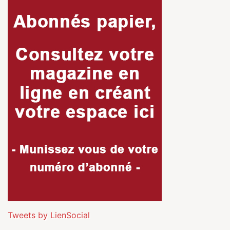
Tweets by LienSocial