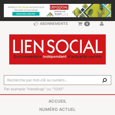
ABONNEMENTS
0
Par exemple "Handicap" ou "1045"
ACCUEIL
NUMÉRO ACTUEL