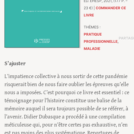
ÉD. EHESP, 2021, (177 P. –
23 €) |
COMMANDER CE
LIVRE
THÈMES :
PRATIQUE
PARTAG
PROFESSIONNELLE
,
MALADIE
S’ajuster
L’impatience collective à nous sortir de cette pandémie
risquerait bien de nous faire oublier les épreuves qu’elle
nous a imposées. C’est pourquoi ce livre est essentiel : ce
témoignage pour l’histoire constitue une balise de la
mémoire auquel il sera toujours possible de se référer, à
l’avenir. Didier Dubasque a procédé à une compilation
méticuleuse qui, pour n’être certes pas exhaustive, n’en
est pas moins des plus systématique. Reportages de