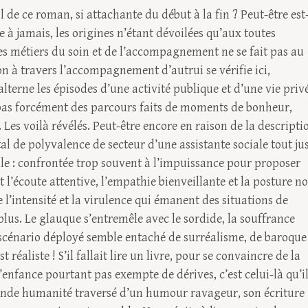
 de ce roman, si attachante du début à la fin ? Peut-être est
e à jamais, les origines n’étant dévoilées qu’aux toutes
es métiers du soin et de l’accompagnement ne se fait pas au
n à travers l’accompagnement d’autrui se vérifie ici,
alterne les épisodes d’une activité publique et d’une vie priv
e pas forcément des parcours faits de moments de bonheur,
es voilà révélés. Peut-être encore en raison de la descripti
 de polyvalence de secteur d’une assistante sociale tout ju
lle : confrontée trop souvent à l’impuissance pour proposer
t l’écoute attentive, l’empathie bienveillante et la posture n
e l’intensité et la virulence qui émanent des situations de
plus. Le glauque s’entremêle avec le sordide, la souffrance
Le scénario déployé semble entaché de surréalisme, de baroque
 réaliste ! S’il fallait lire un livre, pour se convaincre de la
l’enfance pourtant pas exempte de dérives, c’est celui-là qu’i
fonde humanité traversé d’un humour ravageur, son écriture