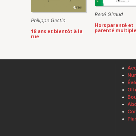
René Giraud
Philippe Gestin
Hors parenté et
parenté multipl
18 ans et bientôt à la
rue
Acc
Num
Évé
Off
Bou
Ab
Con
Pla