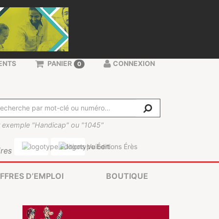
ENTS
PANIER
CONNEXION
0
 exemple "Handicap" ou "1045"
res
FFRES D’EMPLOI
BOUTIQUE