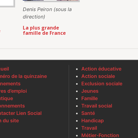
Denis Peiron (sous la
direction)
La plus grande
e
famille de France
ueil
Action éducative
éro de la quinzaine
Action sociale
nements
Exclusion sociale
res d’emploi
Jeunes
tique
Famille
onnements
Travail social
tacter Lien Social
Santé
n du site
Handicap
Travail
Métier-Fonction