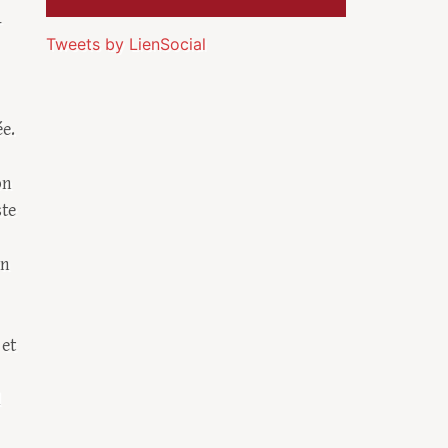
-
Tweets by LienSocial
ée.
on
ste
on
 et
l