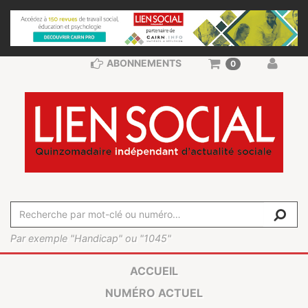
ABONNEMENTS
0
Par exemple "Handicap" ou "1045"
ACCUEIL
NUMÉRO ACTUEL