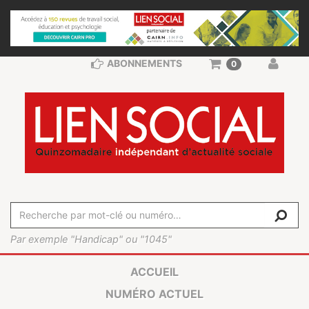
ABONNEMENTS
0
Par exemple "Handicap" ou "1045"
ACCUEIL
NUMÉRO ACTUEL