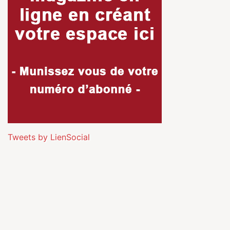
Tweets by LienSocial