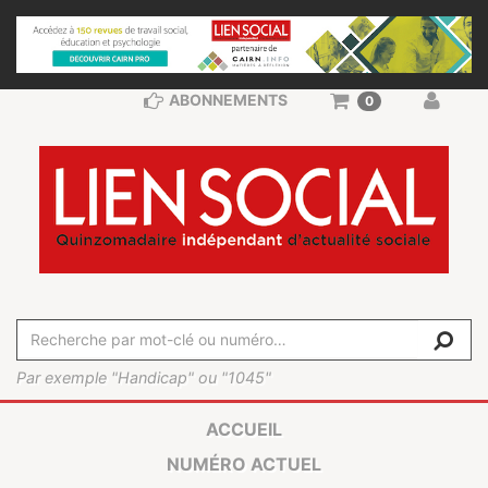
ABONNEMENTS
0
Par exemple "Handicap" ou "1045"
ACCUEIL
NUMÉRO ACTUEL