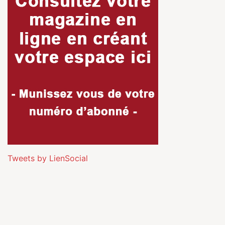
Tweets by LienSocial