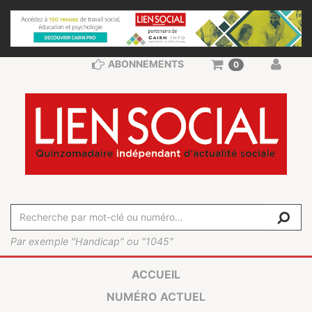
ABONNEMENTS
0
Par exemple "Handicap" ou "1045"
ACCUEIL
NUMÉRO ACTUEL