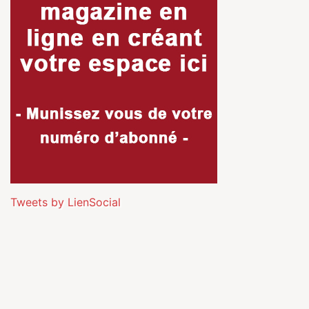
Tweets by LienSocial