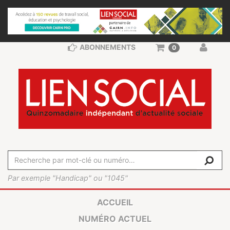
ABONNEMENTS
0
Par exemple "Handicap" ou "1045"
ACCUEIL
NUMÉRO ACTUEL