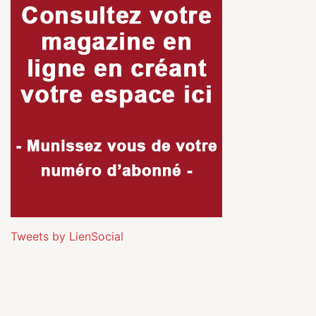
Tweets by LienSocial