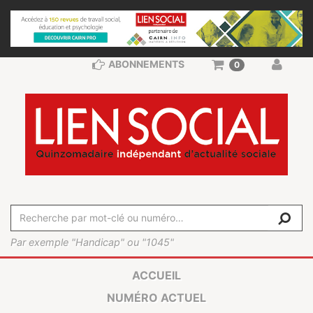
ABONNEMENTS
0
Par exemple "Handicap" ou "1045"
ACCUEIL
NUMÉRO ACTUEL