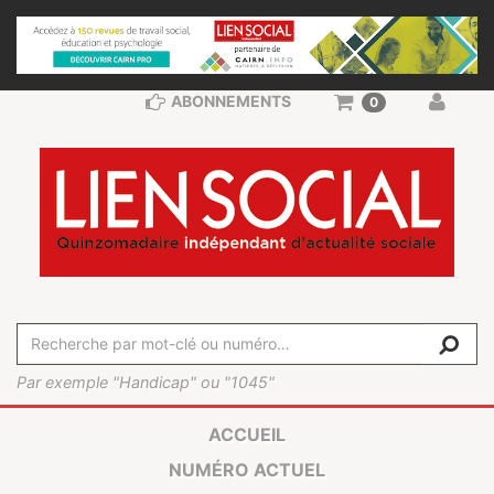
ABONNEMENTS
0
Par exemple "Handicap" ou "1045"
ACCUEIL
NUMÉRO ACTUEL