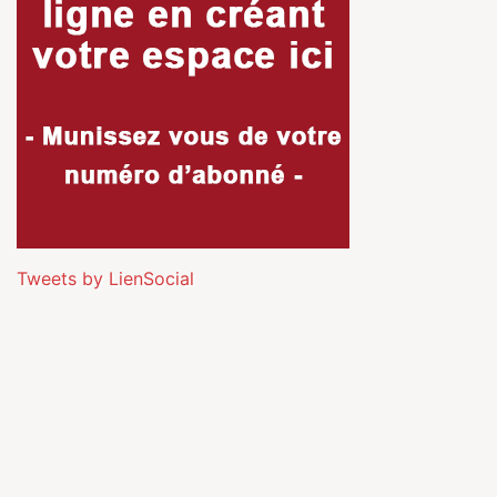
Tweets by LienSocial