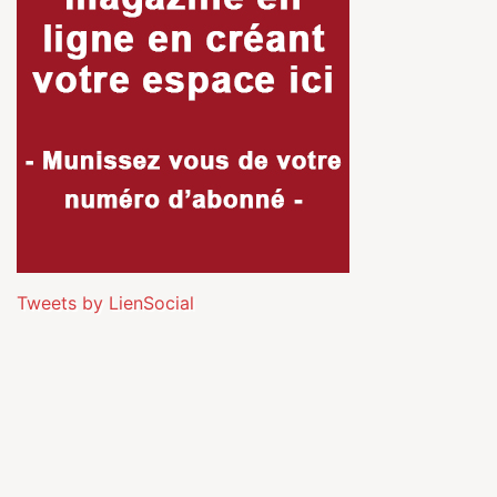
Tweets by LienSocial