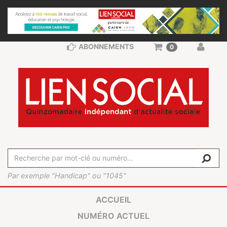
ABONNEMENTS
0
Par exemple "Handicap" ou "1045"
ACCUEIL
NUMÉRO ACTUEL