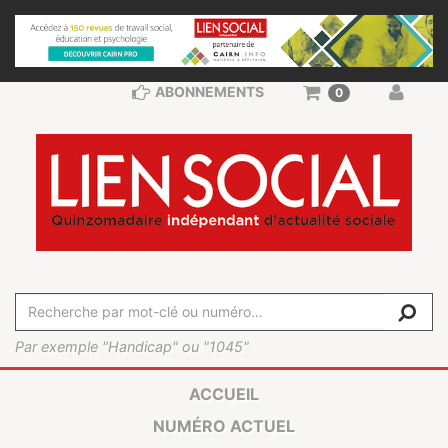
ABONNEMENTS
0
Par exemple "Handicap" ou "1045"
ACCUEIL
NUMÉRO ACTUEL