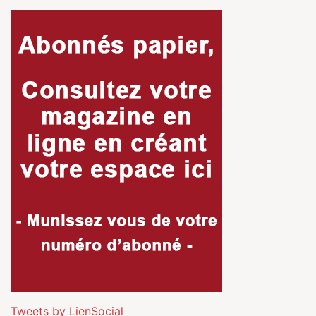
Tweets by LienSocial