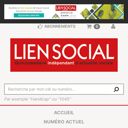
ABONNEMENTS
0
Par exemple "Handicap" ou "1045"
ACCUEIL
NUMÉRO ACTUEL