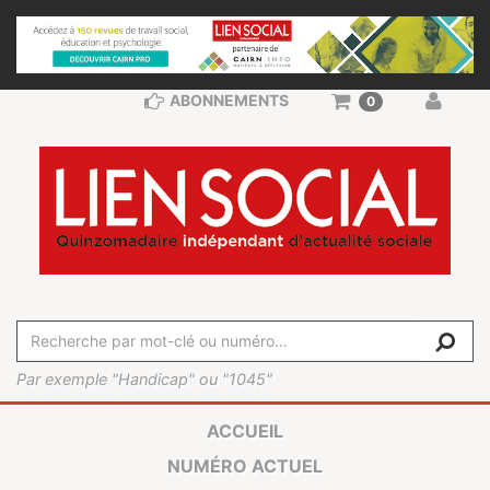
ABONNEMENTS
0
Par exemple "Handicap" ou "1045"
ACCUEIL
NUMÉRO ACTUEL