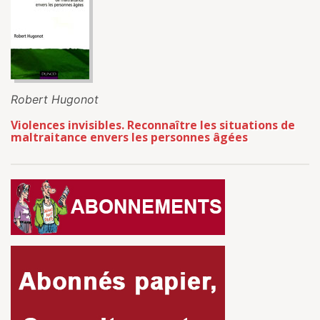
Robert Hugonot
Violences invisibles. Reconnaître les situations de
maltraitance envers les personnes âgées