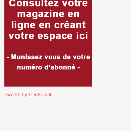
Tweets by LienSocial